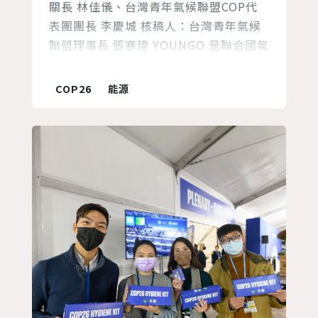
關長 林佳儀、台灣青年氣候聯盟COP代
表團團長 李慶城 核稿人：台灣青年氣候
聯盟理事長 張寒瑋 YOUNGO 是聯合國氣
候變化綱要公約(UNFCCC)九大官方非政
府組織社群之一，由世界各地35歲以下的
COP26
能源
青年組成，其中每年都會選出兩位青年代
表(Focal Point)，分別來自北半球
(Global North) 和南半球 (Global
South)。這兩位代表負...