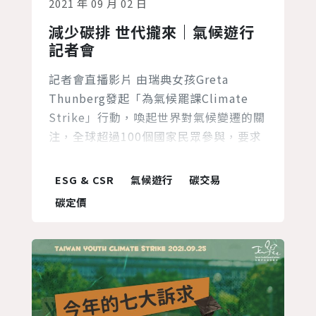
2021 年 09 月 02 日
減少碳排 世代攏來｜氣候遊行
記者會
記者會直播影片 由瑞典女孩Greta
Thunberg發起「為氣候罷課Climate
Strike」行動，喚起世界對氣候變遷的關
注，全球超過100個國家民眾參與，要求
政府採取積極行動。台灣青年從2019年
開始即積極響應國際號召，並針對台灣氣
ESG & CSR
氣候遊行
碳交易
候未來提出青年觀點。 2021年，看見世
碳定價
界各地發生極端天氣事件，並在台灣歷經
大規模乾旱的台灣青年，對氣候異常的衝
擊歷歷在目，擔心這就是我們要生活的未
來。聯合國政...