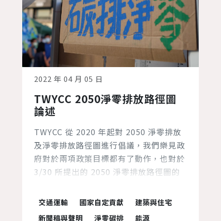
2022 年 04 月 05 日
TWYCC 2050淨零排放路徑圖
論述
TWYCC 從 2020 年起對 2050 淨零排放
及淨零排放路徑圖進行倡議，我們樂見政
府對於兩項政策目標都有了動作，也對於
3/30 所提出的 2050 淨零排放路徑圖的
產出初步給予肯定。這份文件提供了產
業、政府及民間對於未來三十年的想像路
交通運輸
國家自定貢獻
建築與住宅
徑——提出階段里程碑讓各方建立短中程
新聞稿與聲明
淨零碳排
能源