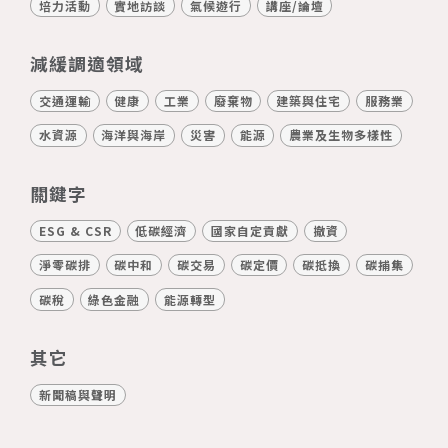
培力活動
實地訪談
氣候遊行
講座/論壇
減緩調適領域
交通運輸
健康
工業
廢棄物
建築與住宅
服務業
水資源
海洋與海岸
災害
能源
農業及生物多樣性
關鍵字
ESG & CSR
低碳經濟
國家自定貢獻
撤資
淨零碳排
碳中和
碳交易
碳定價
碳抵換
碳捕集
碳稅
綠色金融
能源轉型
其它
新聞稿與聲明