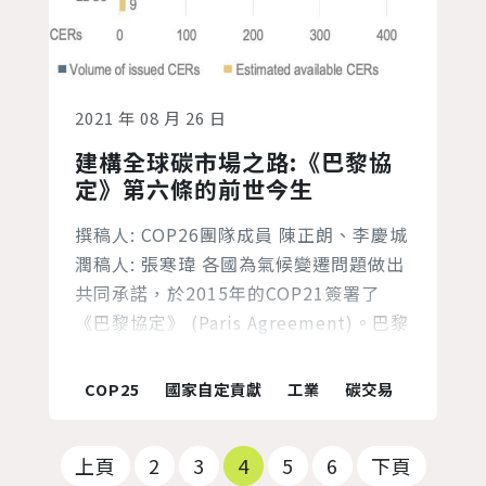
2021 年 08 月 26 日
建構全球碳市場之路:《巴黎協
定》第六條的前世今生
撰稿人: COP26團隊成員 陳正朗、李慶城
潤稿人: 張寒瑋 各國為氣候變遷問題做出
共同承諾，於2015年的COP21簽署了
《巴黎協定》 (Paris Agreement)。巴黎
協定最主要的宗旨是希望各國能為緩解全
球暖化作出相對的貢獻，使未來的溫度不
COP25
國家自定貢獻
工業
碳交易
超過工業革命前的2℃，並積極往1.5℃內
的目標努力。由於巴黎協定需要全球約
上頁
2
3
4
5
6
下頁
200個國家的共同努力，制定一個締約方