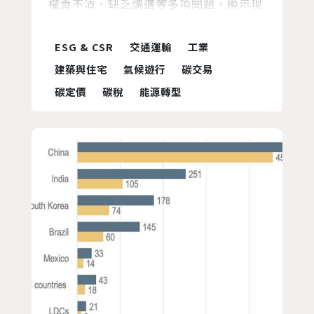
權責不清、缺乏調適等多項問題，顯示現
今使用的政策工具成效不彰；自2020年
底民間團體與立委合作提出《氣候變遷行
ESG & CSR
交通運輸
工業
動法》修法版本，至今各黨共提出7個修
建築與住宅
氣候遊行
碳交易
法版本，顯見各界對修法有極大共識，同
碳定價
碳稅
能源轉型
時環保署也自去年啟動溫管法修法，但期
程卻一拖再拖，我們認為行政院應儘速將
修法版本提進立院審議，致力於...