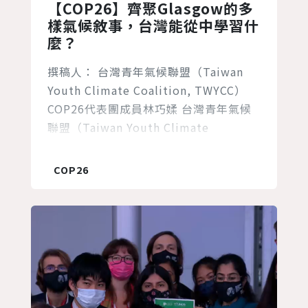
【COP26】齊聚Glasgow的多
樣氣候敘事，台灣能從中學習什
麼？
撰稿人： 台灣青年氣候聯盟（Taiwan
Youth Climate Coalition, TWYCC）
COP26代表團成員林巧媃 台灣青年氣候
聯盟（Taiwan Youth Climate
Coalition, TWYCC） COP26代表團成員
陳正朗 TWYCC青年在Glasgow氣候遊行
COP26
的現地小調查 若沒有下雨，在入秋的
Glasgow散步是件很簡單的享受，俯視隨
處可見暖色調的落葉妝點著路面...