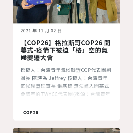
2021 年 11 月 02 日
【COP26】格拉斯哥COP26 開
幕式-疫情下被迫「格」空的氣
候變遷大會
撰稿人：台灣青年氣候聯盟COP代表團副
團長 陳詩為 Jeffrey 核稿人：台灣青年
氣候聯盟理事長 張寒瑋 無法進入開幕式
會議室的TWYCC代表團(來源：台灣青年
氣候聯盟) 久違的聯合國氣候變遷綱要公
約第26次締約國會議COP26終於在蘇格
COP26
蘭格拉斯哥正式開幕了！原為去年應舉辦
的大會，歷經新冠疫情近兩年的影響，