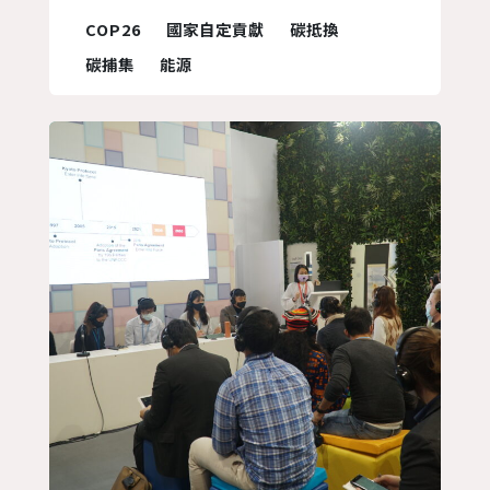
白熱化的激烈討論，原本預定11/12辦理
COP26
國家自定貢獻
碳抵換
的閉幕式，在幾個關鍵議題上無法取得共
碳捕集
能源
識，為此本屆COP主席夏馬爾（Alok
Sharma）在11/12和11/13都安排了非正
式的盤點會議(Informal...