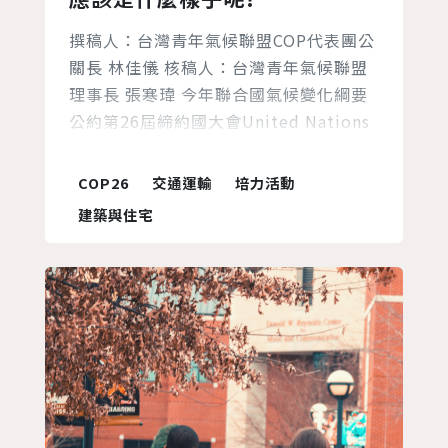
撰稿人：台灣青年氣候聯盟COP代表團公
關長 林佳儀 核稿人：台灣青年氣候聯盟
理事長 張寒瑋 今年聯合國氣候變化綱要
公約第26屆締約國大會United Nations
Framework Convention on Climate
Change, 26th Conference of Parties
COP26
交通運輸
培力活動
(以下簡稱COP26) 和公約下的青年氣候
建築與住宅
大會Conference of Youth, (以下簡稱
C...