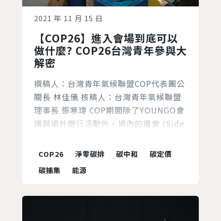
2021 年 11 月 15 日
【COP26】進入會場到底可以
做什麼? COP26台灣青年參與大
解密
撰稿人：台灣青年氣候聯盟COP代表團公
關長 林佳儀 核稿人：台灣青年氣候聯盟
理事長 張寒瑋 COP期間除了YOUNGO會
議與場外遊行活動外，場內的邊會 (Side
events) 也是台灣青年向國際場域發聲的
機會之一。COP26會議期間，TWYCC夥
COP26
淨零碳排
碳中和
碳定價
伴與多個環境組織與青年團體合作舉辦數
碳捕集
能源
場邊會，從青年公眾溝通與參與線上直
播、氣候行動分享會、COP26會場介紹與
談判進程解析百人直播、到亞洲2050淨
零...