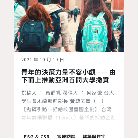
2021 年 10 月 19 日
青年的決策力量不容小覷——由
下而上推動亞洲首間大學撤資
撰稿人 ： 蕭舒帆 潤稿人 ： 何家璇 台大
學生會永續部前部長 黃毓庭篇（一）
【拋磚引路－描繪校園藍圖企劃】 台灣
青年氣候聯盟（Twycc）全新的採訪企劃
「拋磚引路－描繪校園藍圖」，採訪對象
為關注校園氣候變遷及永續領域並做出倡
ESG & CSR
實地訪談
建築與住宅