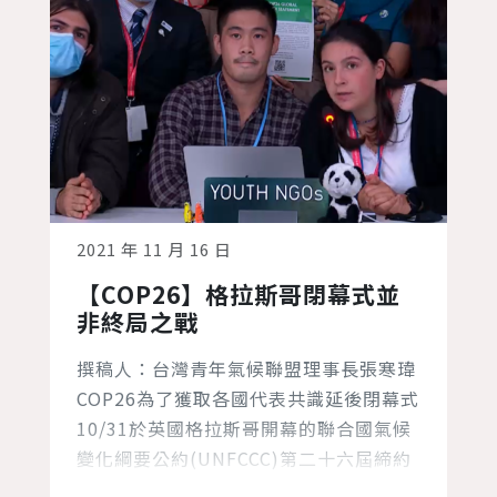
2021 年 11 月 16 日
【COP26】格拉斯哥閉幕式並
非終局之戰
撰稿人：台灣青年氣候聯盟理事長張寒瑋
COP26為了獲取各國代表共識延後閉幕式
10/31於英國格拉斯哥開幕的聯合國氣候
變化綱要公約(UNFCCC)第二十六屆締約
方大會(COP26)，在會議的第二週進入了