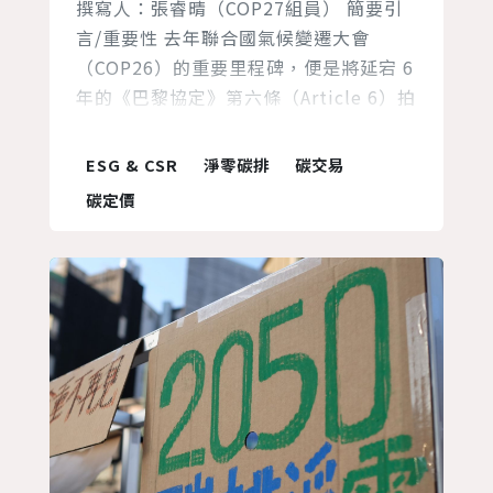
撰寫人：張睿晴（COP27組員） 簡要引
言/重要性 去年聯合國氣候變遷大會
（COP26）的重要里程碑，便是將延宕 6
年的《巴黎協定》第六條（Article 6）拍
板定案，完成《巴黎協定》規則手冊
（Paris Agreement Rulebook）的制
ESG & CSR
淨零碳排
碳交易
定。《巴黎協定》第六條主要規範全球的
碳定價
碳交易機制，透過碳權買賣的市場手段，
推動全球的溫室氣體減量。因此，去年各
國終於對於第六條的執行機制達成共識，
也意...