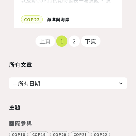
以及對COP22的期待發表一場演說。 演
說中，瑞典青年認為在會場中討論的只是
「政策」，更重要的是如何落實到生活當
COP22
海洋與海岸
中。小島國家的青年代表認為談判與資源
依舊被所謂「雨傘國家（Umbrella
上頁
1
2
下頁
Group）」掌控著，但這樣的場域應該要
能夠讓小島國家以及青年等脆弱族群，將
需求羅列出來，並藉由這樣的平...
所有文章
主題
國際參與
COP18
COP19
COP20
COP21
COP22