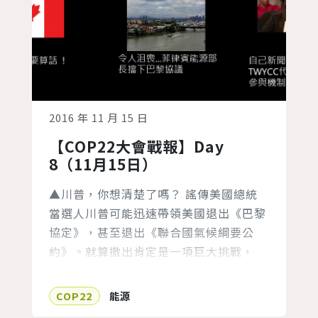
2016 年 11 月 15 日
【COP22大會戰報】Day
8（11月15日）
▲川普，你想清楚了嗎？ 謠傳美國總統
當選人川普可能迅速帶領美國退出《巴黎
協定》，甚至退出《聯合國氣候綱要公
約》。就算撤出肯定是一項巨大挑戰，
ECO提醒讀者，巴黎協定的強大威力之
一，是能承受這種獨立、短期的政治轉
COP22
能源
變，儘管對手是世界第二大的排放國。