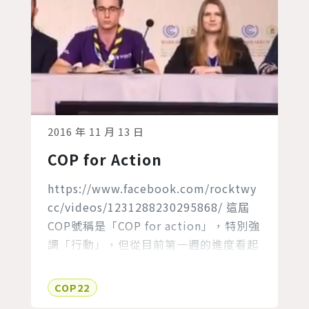
2016 年 11 月 13 日
COP for Action
https://www.facebook.com/rocktwy
cc/videos/1231288230295868/ 這屆
COP號稱是「COP for action」，特別強
調「行動」，但從目前第一週的進度看起
來，各代表並沒有具體的承諾，態度也不
夠積極。 因此YOUNGO (UNFCCC下的
COP22
青年NGO團體) 才召開這次的記者會，由