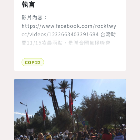
執言
影片內容：
https://www.facebook.com/rocktwy
cc/videos/1233663403391684 台灣時
間11/15凌晨兩點，是聯合國氣候峰會
「附屬履行機構」(SBI)的閉幕式。
TWYCC代表團員—簡世儒，代表青年非
COP22
政府組織(YOUNGO)的氣候培力行動工作
小組(Action for Climate
Empowerment, ACE Working Group)
發...