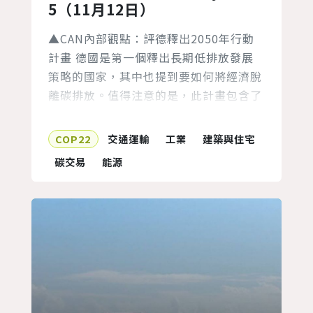
5（11月12日）
▲CAN內部觀點：評德釋出2050年行動
計畫 德國是第一個釋出長期低排放發展
策略的國家，其中也提到要如何將經濟脫
離碳排放。值得注意的是，此計畫包含了
2030年的過渡期目標，並細分成能源、
工業、交通、建築、農業五個獨立部門運
COP22
交通運輸
工業
建築與住宅
行，帶給市民、公司及投資者一個清楚明
碳交易
能源
確的藍圖。 德國也認定其在國際中的責
任，將這份明確提及國際氣候資金和支持
發展中國家達成貢獻(NDCs)的計劃，放
入永續發展目標(SDGs)的內...