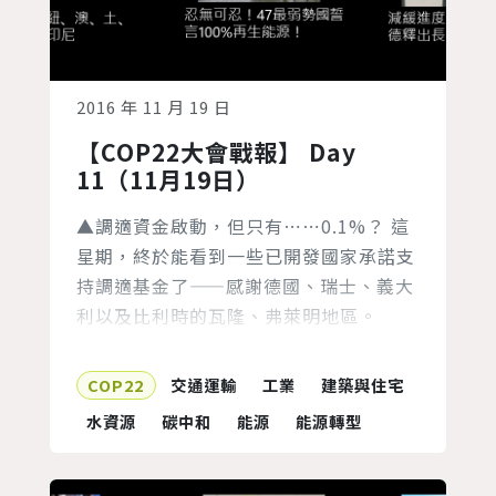
2016 年 11 月 19 日
【COP22大會戰報】 Day
11（11月19日）
▲調適資金啟動，但只有⋯⋯0.1%？ 這
星期，終於能看到一些已開發國家承諾支
持調適基金了——感謝德國、瑞士、義大
利以及比利時的瓦隆、弗萊明地區。
COP22的目的之一就是開始籌錢，不過在
慶祝終於有8000萬進入調適基金的同
COP22
交通運輸
工業
建築與住宅
時，也不能失去宏觀的視角。現在，科學
水資源
碳中和
能源
能源轉型
預估的資金需求和已承諾的資金之間，有
持續增加的差距。 近期聯合國環境署釋
出的「調適資金差距報告」(Adaptation