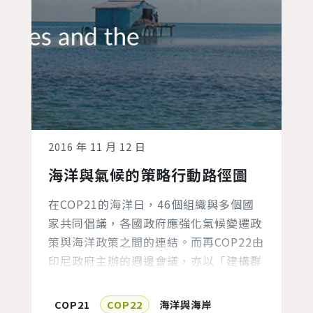
2016 年 11 月 12 日
海洋與氣候的策略行動路徑圖
在COP21的海洋日，46個組織與多個國
家共同倡議，各國政府應強化氣候變遷政
策與海洋政策之間的連結。而再COP22由
印尼政府主辦的週邊會議，亦以「建構群
島與小島發展中國家的氣候變遷調適韌
性」為題，發佈2016-2021海洋與氣候的
COP21
COP22
海洋與海岸