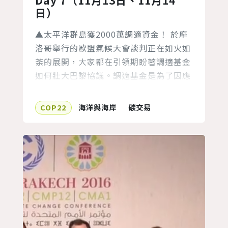
Day 7（11月13日、11月14
日）
▲太平洋群島獲2000萬調適資金！ 於摩
洛哥舉行的歐盟氣候大會談判正在如火如
荼的展開，大家都在引領期盼著調適基金
如何壯大巴黎協議。調適基金是為了因應
氣候變遷的計畫和方案融資，該基金建立
於京都議定書的基礎上，以幫助全世界發
COP22
海洋與海岸
碳交易
展因應氣候變遷的策略。 「為了太平
洋，我們想要看見調適基金能夠順利的從
京都議定書過渡到巴黎協議。巴黎協議的
前導就非常清楚的陳述了，調適基金必須
協助建立起適應能力，幫助公約方去適應
氣...