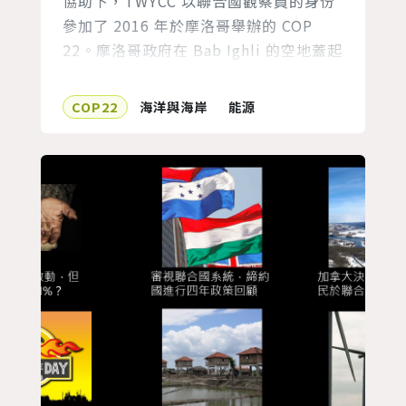
協助下，TWYCC 以聯合國觀察員的身份
參加了 2016 年於摩洛哥舉辦的 COP
22。摩洛哥政府在 Bab Ighli 的空地蓋起
場館，門口插著萬國旗，昭示著其將在佔
地不大的會場，迎來世界各地的與會人
COP22
海洋與海岸
能源
員，和整個世界的衝突和混亂。那年，出
現了許多令人不安的插曲，而我們隱身於
無數張不同膚色的臉孔中，親身感受議場
內看似光鮮的外表與其中源源不絕的混
亂，並在混亂中釐...