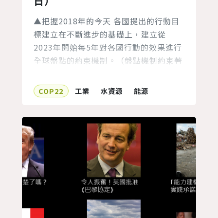
日）
▲把握2018年的今天 各國提出的行動目
標建立在不斷進步的基礎上，建立從
2023年開始每5年對各國行動的效果進行
全球盤點的約束機制。（盤點機制約束著
各國的自主目標，定期評估將有助促進各
國提升減排目標）。目前各國的自主決定
COP22
工業
水資源
能源
貢獻（INDC）距協定的目標仍有差距，
將在2018年建立一個對話機制，盤點減
排進展與長期目標的差距。 經合組織
(ECO)希望這次大會採取有力、包容且透
明的方式達到《巴黎協定》的目標...