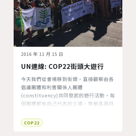
2016 年 11 月 15 日
UN連線: COP22街頭大遊行
今天我們從會場移到街頭，直接觀察由各
倡議團體和利害關係人團體
(constituency)共同發起的遊行活動。每
個團體都有自己代表的立場，穿著各具特
色的服飾，也準備了許多看板和道具。希
望藉由這樣的發聲，能喚起更多人關注氣
COP22
候變遷的意識。 在隊伍之中，我們可以