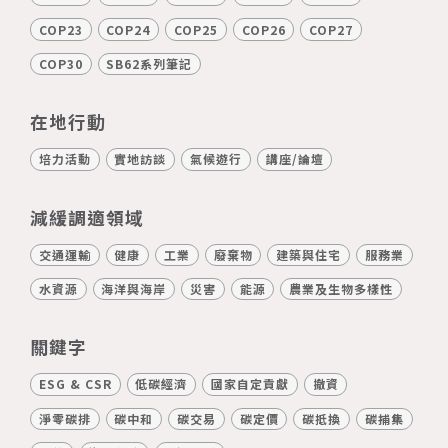
COP23
COP24
COP25
COP26
COP27
COP30
SB62系列筆記
在地行動
培力活動
實地訪談
氣候遊行
講座/論壇
減緩調適領域
交通運輸
健康
工業
廢棄物
建築與住宅
服務業
水資源
海洋與海岸
災害
能源
農業及生物多樣性
關鍵字
ESG & CSR
低碳經濟
國家自定貢獻
撤資
淨零碳排
碳中和
碳交易
碳定價
碳抵換
碳捕集