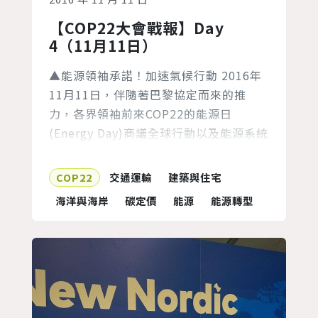
【COP22大會戰報】Day
4（11月11日）
▲能源領袖承諾！加速氣候行動 2016年
11月11日，伴隨著巴黎協定而來的推
力，各界領袖前來COP22的能源日
(Energy Day)商議全球行動以及能源系統
「脫碳化」。政商界領袖承諾將會有更進
一步的能源轉型行動，包括集結更新型態
COP22
交通運輸
建築與住宅
的資本額和投資者、非洲再生能源倡議計
海洋與海岸
碳定價
能源
能源轉型
畫、小島國家能源系統轉型、以及今年
COP的主辦國－摩洛哥指標性的再生能源
轉型。 「實現巴黎協定目標的重點，是
將全球經濟根本性地脫離二氧...