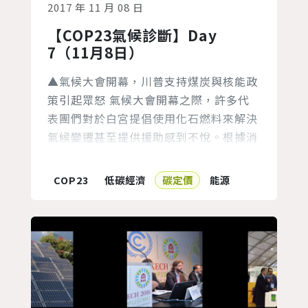
2017 年 11 月 08 日
【COP23氣候診斷】Day
7（11月8日）
▲氣候大會開幕，川普支持煤炭與核能政
策引起眾怒 氣候大會開幕之際，許多代
表團們對於白宮提倡使用化石燃料來解決
氣候變遷甚至提供援助感到不悅。根據消
息，川普代表團將於大會參與以煤炭與核
能作為應對氣候變遷的解決方法的周邊會
COP23
低碳經濟
碳定價
能源
議。白宮發言人表示，這些努力是為了在
接下來的G20高峰會為提倡化石燃料的使
用的努力拉抬聲勢。「化石燃料在可見的
將來會被使用是無庸置疑的，而他們的乾
淨與效率與大眾的所關注的。」白宮發言
人...