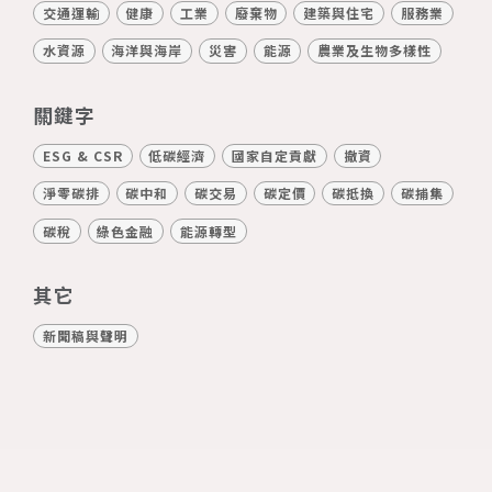
交通運輸
健康
工業
廢棄物
建築與住宅
服務業
水資源
海洋與海岸
災害
能源
農業及生物多樣性
關鍵字
ESG & CSR
低碳經濟
國家自定貢獻
撤資
淨零碳排
碳中和
碳交易
碳定價
碳抵換
碳捕集
碳稅
綠色金融
能源轉型
其它
新聞稿與聲明