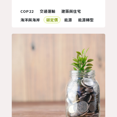
「脫碳化」。政商界領袖承諾將會有更進
一步的能源轉型行動，包括集結更新型態
COP22
交通運輸
建築與住宅
的資本額和投資者、非洲再生能源倡議計
海洋與海岸
碳定價
能源
能源轉型
畫、小島國家能源系統轉型、以及今年
COP的主辦國－摩洛哥指標性的再生能源
轉型。 「實現巴黎協定目標的重點，是
將全球經濟根本性地脫離二氧...