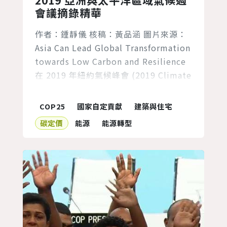
會議摘錄精華
作者：鍾靜儀 核稿：黃品涵 圖片來源：
Asia Can Lead Global Transformation
towards Low Carbon and Resilience
在 2019 年紐約氣候峰會 (2019 Climate
Summit) 前，全球三個區域接力舉辦各
自的氣候週會議，國家代表齊聚凝聚區域
COP25
國家自定貢獻
建築與住宅
氣候行動共識。首先登場的是今年 3 月在
碳定價
能源
能源轉型
迦納舉行的非洲區域氣候週，接著是 8 月
在巴西...