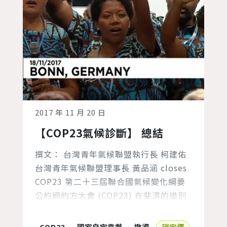
2017 年 11 月 20 日
【COP23氣候診斷】 總結
撰文： 台灣青年氣候聯盟執行長 柯建佑
台灣青年氣候聯盟理事長 黃品涵 closes
COP23 第二十三屆聯合國氣候變化綱要
公約締約方大會 (COP23) 在斐濟的道別
歌聲中結束了。 自德國波昂當地時間11
月18日星期六凌晨直到天亮，5 個多小時
COP23
國家自定貢獻
撤資
碳定價