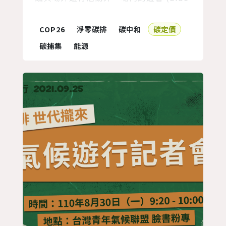
events) 也是台灣青年向國際場域發聲的
機會之一。COP26會議期間，TWYCC夥
COP26
淨零碳排
碳中和
碳定價
伴與多個環境組織與青年團體合作舉辦數
碳捕集
能源
場邊會，從青年公眾溝通與參與線上直
播、氣候行動分享會、COP26會場介紹與
談判進程解析百人直播、到亞洲2050淨
零...