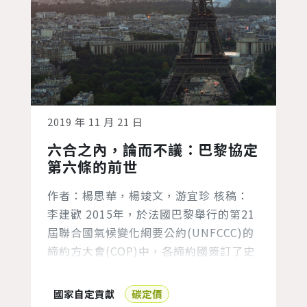
2019 年 11 月 21 日
六合之內，論而不議：巴黎協定
第六條的前世
作者：楊思華，楊竣文，游宜珍 核稿：
李建歡 2015年，於法國巴黎舉行的第21
屆聯合國氣候變化綱要公約(UNFCCC)的
締約方大會(COP)中，各締約國簽訂了史
無前例的巴黎協定，為氣候變遷問題做出
共同承諾。每個締約國都要制定並履行國
國家自定貢獻
碳定價
家自定貢獻(NDC)，減緩溫室氣體排放並