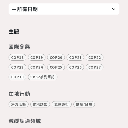
主題
國際參與
COP18
COP19
COP20
COP21
COP22
COP23
COP24
COP25
COP26
COP27
COP30
SB62系列筆記
在地行動
培力活動
實地訪談
氣候遊行
講座/論壇
減緩調適領域