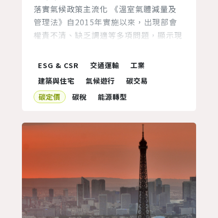
落實氣候政策主流化 《溫室氣體減量及
管理法》自2015年實施以來，出現部會
權責不清、缺乏調適等多項問題，顯示現
今使用的政策工具成效不彰；自2020年
底民間團體與立委合作提出《氣候變遷行
ESG & CSR
交通運輸
工業
動法》修法版本，至今各黨共提出7個修
建築與住宅
氣候遊行
碳交易
法版本，顯見各界對修法有極大共識，同
碳定價
碳稅
能源轉型
時環保署也自去年啟動溫管法修法，但期
程卻一拖再拖，我們認為行政院應儘速將
修法版本提進立院審議，致力於...