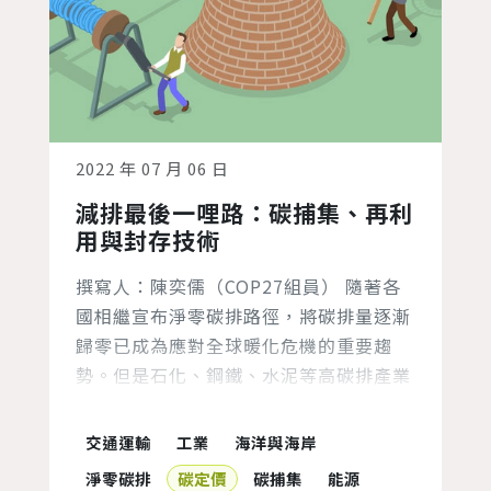
2022 年 07 月 06 日
減排最後一哩路：碳捕集、再利
用與封存技術
撰寫人：陳奕儒（COP27組員） 隨著各
國相繼宣布淨零碳排路徑，將碳排量逐漸
歸零已成為應對全球暖化危機的重要趨
勢。但是石化、鋼鐵、水泥等高碳排產業
與大型電廠即使利用最新製程，仍未能完
全擺脫二氧化碳的排放，使淨零的目標難
交通運輸
工業
海洋與海岸
以達成，而國際上也迫切需要一個可將各
淨零碳排
碳定價
碳捕集
能源