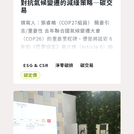
對抗氣候變遷的減緩策略—碳交
易
撰寫人：張睿晴（COP27組員） 簡要引
言/重要性 去年聯合國氣候變遷大會
（COP26）的重要里程碑，便是將延宕 6
年的《巴黎協定》第六條（Article 6）拍
板定案，完成《巴黎協定》規則手冊
（Paris Agreement Rulebook）的制
ESG & CSR
淨零碳排
碳交易
定。《巴黎協定》第六條主要規範全球的
碳定價
碳交易機制，透過碳權買賣的市場手段，
推動全球的溫室氣體減量。因此，去年各
國終於對於第六條的執行機制達成共識，
也意...