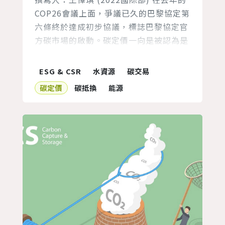
COP26會議上面，爭議已久的巴黎協定第
六條終於達成初步協議，標誌巴黎協定官
方碳市場的啟動。碳定價一向是被認為是
促進碳減量的重要工具，在台灣國家發展
委員會三月底所公布的2050年淨零排放
ESG & CSR
水資源
碳交易
的路徑報告書裡面，也針對碳定價特別提
碳定價
碳抵換
能源
出兩點 [1]。一是徵收碳費，目前報告書
上說明碳費徵收的用途是專款，並且會考
量排放源類型、國家溫室氣體階段管制目
標分階段逐步推動實施，...