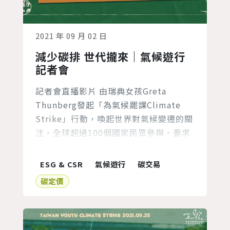
2021 年 09 月 02 日
減少碳排 世代攏來｜氣候遊行
記者會
記者會直播影片 由瑞典女孩Greta
Thunberg發起「為氣候罷課Climate
Strike」行動，喚起世界對氣候變遷的關
注，全球超過100個國家民眾參與，要求
政府採取積極行動。台灣青年從2019年
開始即積極響應國際號召，並針對台灣氣
ESG & CSR
氣候遊行
碳交易
候未來提出青年觀點。 2021年，看見世
碳定價
界各地發生極端天氣事件，並在台灣歷經
大規模乾旱的台灣青年，對氣候異常的衝
擊歷歷在目，擔心這就是我們要生活的未
來。聯合國政...