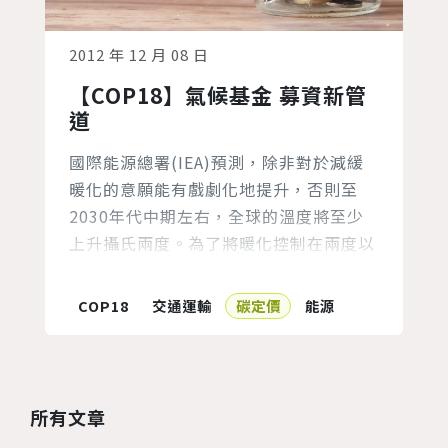
2012 年 12 月 08 日
【COP18】氣候基金 募資新管
道
國際能源總署(IEA)預測，除非對於減緩
暖化的意願能有戲劇化地提升，否則至
2030年代中期左右，全球的溫度將至少
上升攝氏兩度。為了將暖化控制在兩度以
內，也為了解決這兩度可能為開發中國家
帶來的負面影響，我們亟需尋求額外的新
COP18
交通運輸
碳定價
能源
氣候援助資金，以協助減緩暖化和調和的
工作。 在德班會議啟動 綠色氣候基金
(Green Climate Fund，GCF) 之前，哥
本哈根會議中的一項重要結果即是，期望
所有文章
發達國家能在2...