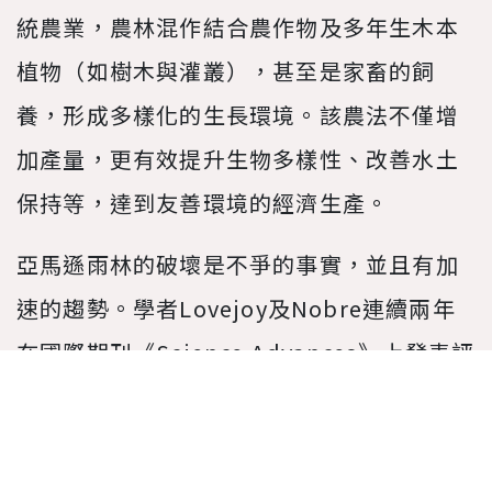
統農業，農林混作結合農作物及多年生木本
植物（如樹木與灌叢），甚至是家畜的飼
養，形成多樣化的生長環境。該農法不僅增
加產量，更有效提升生物多樣性、改善水土
保持等，達到友善環境的經濟生產。
亞馬遜雨林的破壞是不爭的事實，並且有加
速的趨勢。學者Lovejoy及Nobre連續兩年
在國際期刊《Science Advances》上發表評
論，警告亞馬遜引爆點的迫近。[3][5] 而
《自然》期刊亦於今年刊登專題報導，討論
亞馬遜雨林的未來。[4] 甚至有學者發現亞馬