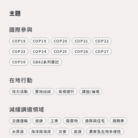
主題
國際參與
COP18
COP19
COP20
COP21
COP22
COP23
COP24
COP25
COP26
COP27
COP30
SB62系列筆記
在地行動
培力活動
實地訪談
氣候遊行
講座/論壇
減緩調適領域
交通運輸
健康
工業
廢棄物
建築與住宅
服務業
水資源
海洋與海岸
災害
能源
農業及生物多樣性