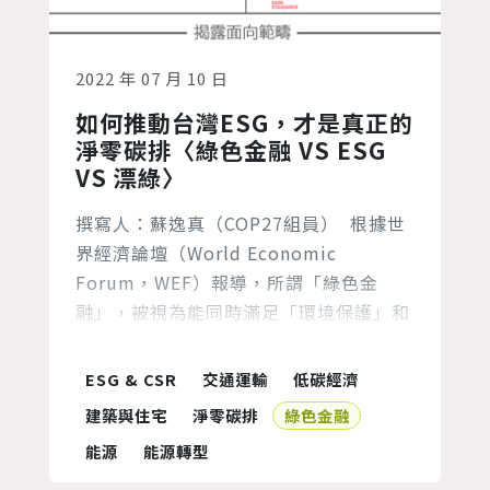
2022 年 07 月 10 日
如何推動台灣ESG，才是真正的
淨零碳排〈綠色金融 VS ESG
VS 漂綠〉
撰寫人：蘇逸真（COP27組員） ​ 根據世
界經濟論壇（World Economic
Forum，WEF）報導，所謂「綠色金
融」，被視為能同時滿足「環境保護」和
「資本主義」的解決方案。 相較於石
化、燃煤等高污染、高碳排的產業，金融
ESG & CSR
交通運輸
低碳經濟
業本身的直接排碳量並不高，但金融業者
建築與住宅
淨零碳排
綠色金融
可利用自身融資的影響力，擴大對能源轉
能源
能源轉型
型、低碳經濟、綠色消費等相關產業的投
資，同時限縮放款給其他加速全球暖化、