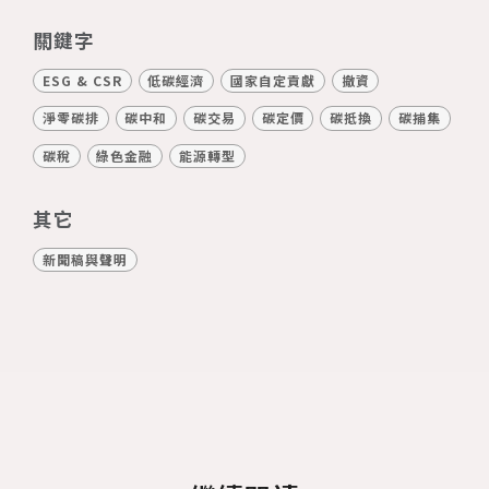
關鍵字
ESG & CSR
低碳經濟
國家自定貢獻
撤資
淨零碳排
碳中和
碳交易
碳定價
碳抵換
碳捕集
碳稅
綠色金融
能源轉型
其它
新聞稿與聲明