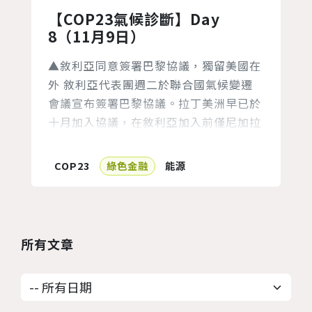
【COP23氣候診斷】Day
8（11月9日）
▲敘利亞同意簽署巴黎協議，獨留美國在
外 敘利亞代表團週二於聯合國氣候變遷
會議宣布簽署巴黎協議。拉丁美洲早已於
十月加入協議，在敘利亞加入前僅尼加拉
瓜認為協議不夠完備而未加入。 敘利亞
雖處於內戰動盪及政府未被正式認可的情
COP23
綠色金融
能源
形下，讓代表團出國參與氣候大會變得艱
難。然而，敘利亞仍責無旁貸地表示加入
協議，這使抗拒參與的美國形勢陷於孤
立。 六月時，川普總統宣布美國會開始
所有文章
進行退出協議的手續，他聲稱參與巴黎協
議對美...