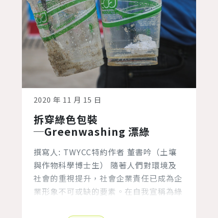
2020 年 11 月 15 日
拆穿綠色包裝
─Greenwashing 漂綠
撰寫人: TWYCC特約作者 董書吟（土壤
與作物科學博士生） 隨著人們對環境及
社會的重視提升，社會企業責任已成為企
業形象不可或缺的要素。在自我宣稱為綠
色企業的眾多宣傳中，究竟哪些是真的對
環境產生正面影響，哪些又是不實的「漂