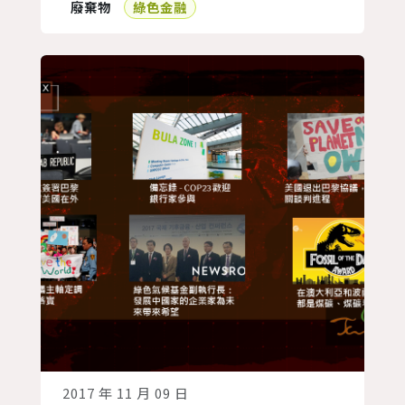
廢棄物
綠色金融
綠」廣告呢？ 「 漂綠
（Greenwashing） 」一詞最早由Jay
Westerveld於1986年提出，用以形容旅
館業者將重複使用浴巾一事過度吹捧為環
保愛地球的行為，卻在廢...
2017 年 11 月 09 日