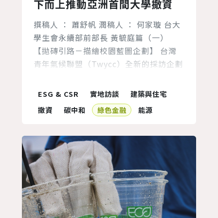
下而上推動亞洲首間大學撤資
撰稿人 ： 蕭舒帆 潤稿人 ： 何家璇 台大
學生會永續部前部長 黃毓庭篇（一）
【拋磚引路－描繪校園藍圖企劃】 台灣
青年氣候聯盟（Twycc）全新的採訪企劃
「拋磚引路－描繪校園藍圖」，採訪對象
為關注校園氣候變遷及永續領域並做出倡
ESG & CSR
實地訪談
建築與住宅
議的大學，本次的訪談分別邀請到三組台
撤資
碳中和
綠色金融
能源
灣大學在此議題耕耘許久的前輩們 ； 台
大社會責任辦公室的童慶斌教授、台大學
生會永續部前部長黃毓庭以及現任永續小
組成員們，首篇專訪將與台大學...