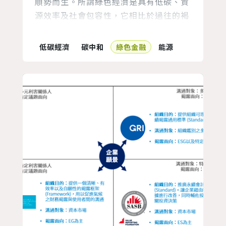
順勢而生。所謂綠色經濟是具有低碳、資
源效率及社會包容性，它相比於過往的褐
色經濟，更著重於經濟效率及成長，降低
對於環境所造成的負面衝擊，更多方關注
低碳經濟
碳中和
綠色金融
能源
社會公平議題。有許多證據顯示，長久以
來重視 GDP 的褐色經濟發展模式並未能
有效解決社會邊緣化與資源耗竭等問題。
反觀綠色經濟，強調提升目前我們的生活
福祉，而不以降低後代子孫的福祉為代
價...