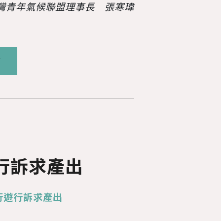
台灣青年氣候聯盟理事長 張寒瑋
南
遊行訴求產出
行遊行訴求產出