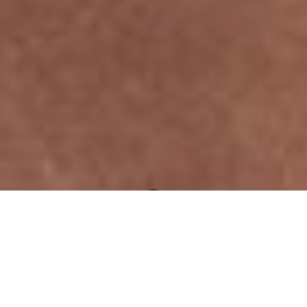
COP24 小組/ 游宜珍、張寒瑋、楊晴雯、莊凱