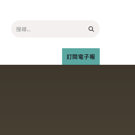
資訊
推客專欄
青年氣候培力
訂閱電子報
與我們合作