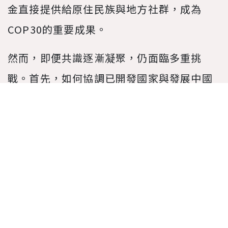
金直接提供給原住民族與地方社群，成為
COP30的重要成果。
然而，即便共識逐漸凝聚，仍面臨多重挑
戰。首先，如何協調已開發國家與發展中國
家在氣候融資上的承諾，依舊是最棘手的議
題之一。資金缺口持續存在，已開發國家的
承諾與開發中國家的實際需求仍有落差。
其次，全球減排進度與科學所要求的路徑不
一致，若不加速行動，本世紀末升溫仍可能
落在 2.3 °C至 2.5 °C之間，對人類生存環境